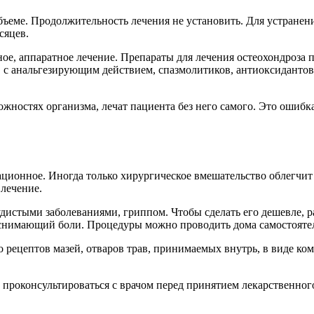
бъеме. Продолжительность лечения не установить. Для устранени
сяцев.
ое, аппаратное лечение. Препараты для лечения остеохондроза 
в, с анальгезирующим действием, спазмолитиков, антиоксидан
ожностях организма, лечат пациента без него самого. Это ошиб
ационное. Иногда только хирургическое вмешательство облегчит
лечение.
удистыми заболеваниями, гриппом. Чтобы сделать его дешевле, 
, снимающий боли. Процедуры можно проводить дома самостояте
рецептов мазей, отваров трав, принимаемых внутрь, в виде ком
проконсультироваться с врачом перед принятием лекарственного