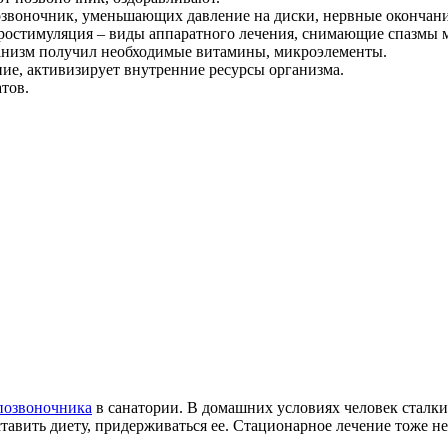
озвоночник, уменьшающих давление на диски, нервные окончани
, вибростимуляция – виды аппаратного лечения, снимающие спаз
ганизм получил необходимые витамины, микроэлементы.
ние, активизирует внутренние ресурсы организма.
тов.
позвоночника
в санатории. В домашних условиях человек сталки
тавить диету, придерживаться ее. Стационарное лечение тоже не