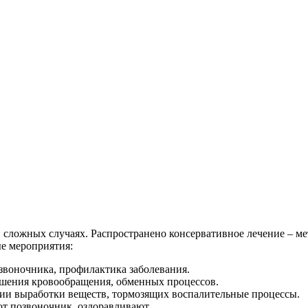
в сложных случаях. Распространено консервативное лечение – м
е мероприятия:
звоночника, профилактика заболевания.
чшения кровообращения, обменных процессов.
ции выработки веществ, тормозящих воспалительные процессы.
т позвоночник, оздоравливают.