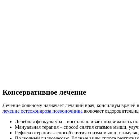
Консервативное лечение
Лечение больному назначает лечащий врач, консилиум врачей 
лечение остеохондроза позвоночника
включает оздоровительны
Лечебная физкультура – восстанавливает подвижность по
Мануальная терапия – способ снятия спазмов мышц, улу
Рефлексотерапия – способ снятия спазма мышц, стимуля
Подводный гидромассаж. Водные виды спорта разгружаю