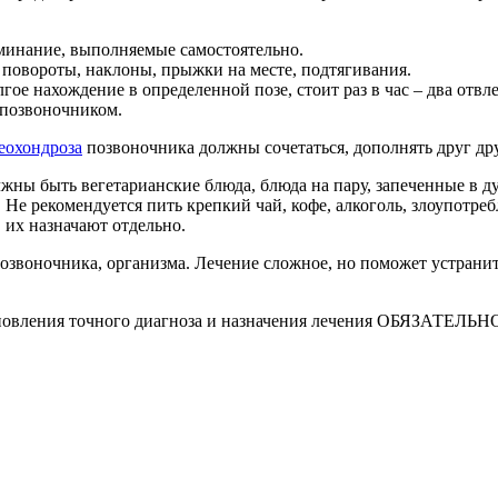
зминание, выполняемые самостоятельно.
 повороты, наклоны, прыжки на месте, подтягивания.
лгое нахождение в определенной позе, стоит раз в час – два отв
 позвоночником.
еохондроза
позвоночника должны сочетаться, дополнять друг дру
ны быть вегетарианские блюда, блюда на пару, запеченные в ду
Не рекомендуется пить крепкий чай, кофе, алкоголь, злоупотребл
в их назначают отдельно.
позвоночника, организма. Лечение сложное, но поможет устрани
ановления точного диагноза и назначения лечения ОБЯЗАТЕЛЬНО