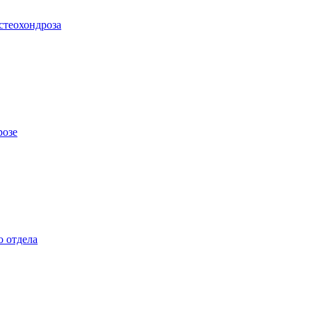
стеохондроза
розе
о отдела