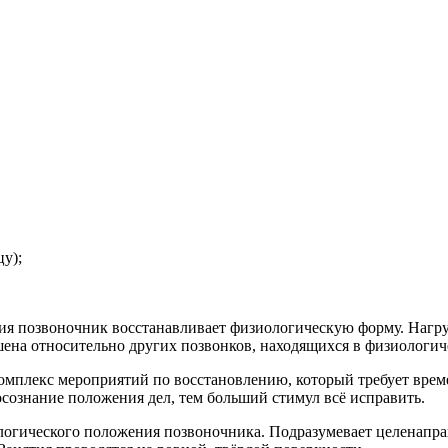
у);
ия позвоночник восстанавливает физиологическую форму. Нагру
шена относительно других позвонков, находящихся в физиологич
омплекс мероприятий по восстановлению, который требует врем
 осознание положения дел, тем больший стимул всё исправить.
ологического положения позвоночника. Подразумевает целенапр