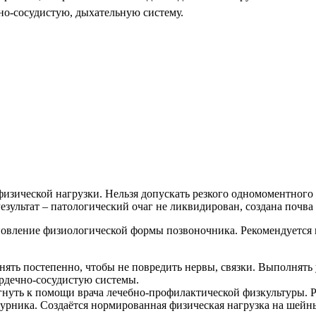
но-сосудистую, дыхательную систему.
зической нагрузки. Нельзя допускать резкого одномоментного с
льтат – патологический очаг не ликвидирован, создана почва д
новление физиологической формы позвоночника. Рекомендуетс
ять постепенно, чтобы не повредить нервы, связки. Выполнять у
рдечно-сосудистую системы.
гнуть к помощи врача лечебно-профилактической физкультуры. Ру
турника. Создаётся нормированная физическая нагрузка на шей