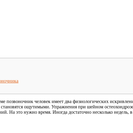
оночника
ме позвоночник человек имеет два физиологических искривления
тве становятся ощутимыми. Упражнения при шейном остеохондро
й. На это нужно время. Иногда достаточно несколько недель, в 