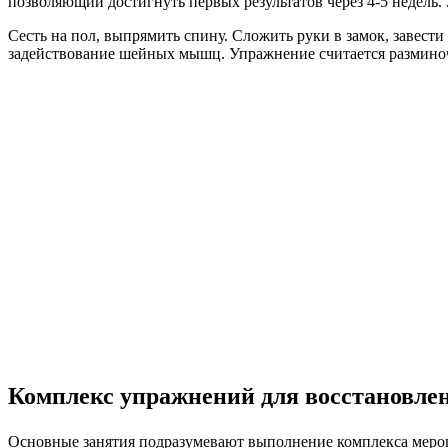
позволяющий достигнуть первых результатов через 4-5 недель. 
Сесть на пол, выпрямить спину. Сложить руки в замок, завес
задействование шейных мышц. Упражнение считается разминоч
Комплекс упражнений для восстановле
Основные занятия подразумевают выполнение
комплекса мероп