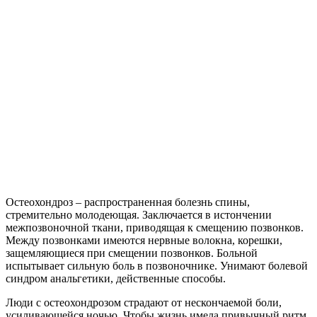
Остеохондроз – распространенная болезнь спины,
стремительно молодеющая. Заключается в истончении
межпозвоночной ткани, приводящая к смещению позвонков.
Между позвонками имеются нервные волокна, корешки,
защемляющиеся при смещении позвонков. Больной
испытывает сильную боль в позвоночнике. Унимают болевой
синдром анальгетики, действенные способы.
Люди с остеохондрозом страдают от нескончаемой боли,
усиливающейся ночью. Чтобы жизнь имела привычный ритм,