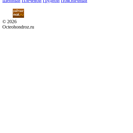
Шейный
Плечевой
Грудной
Поясничный
© 2026
Octeohondroz.ru