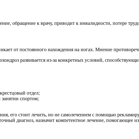
ние, обращение к врачу, приводит к инвалидности, потере труд
никает от постоянного нахождения на ногах. Мнение противореч
охондроз развивается из-за конкретных условий, способствующ
крестцовый отдел;
 занятии спортом;
ения, его стоит лечить, но не самолечением с помощью рекламир
т точный диагноз, назначит компетентное лечение, помогающее и