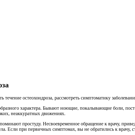
оза
ать течение остеохондроза, рассмотреть симптоматику заболевани
образного характера. Бывают ноющие, покалывающие боли, посто
зких, неаккуратных движениях.
минают простуду. Несвоевременное обращение к врачу, приведё
ела. Если при первичных симптомах, вы не обратились к врачу,