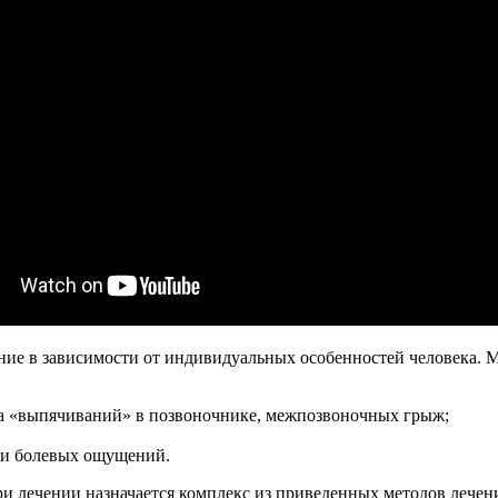
чение в зависимости от индивидуальных особенностей человека. 
та «выпячиваний» в позвоночнике, межпозвоночных грыж;
ти болевых ощущений.
при лечении назначается комплекс из приведенных методов лече