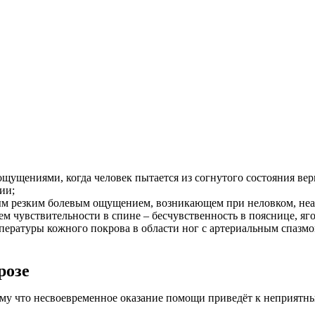
щущениями, когда человек пытается из согнутого состояния вер
ии;
ым резким болевым ощущением, возникающем при неловком, неа
м чувствительности в спине – бесчувственность в пояснице, яго
пературы кожного покрова в области ног с артериальным спазмо
розе
ому что несвоевременное оказание помощи приведёт к неприятн