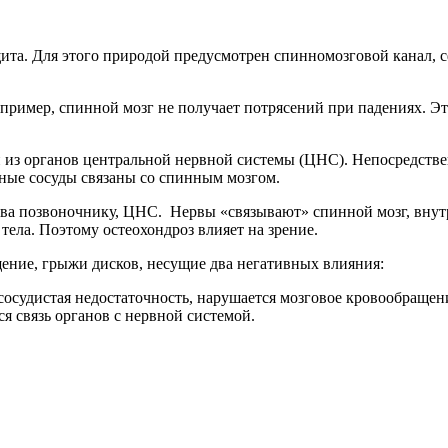
щита. Для этого природой предусмотрен спинномозговой канал, 
пример, спинной мозг не получает потрясений при падениях. Э
н из органов центральной нервной системы (ЦНС). Непосредстве
ные сосуды связаны со спинным мозгом.
ства позвоночнику, ЦНС. Нервы «связывают» спинной мозг, вну
ела. Поэтому остеохондроз влияет на зрение.
ение, грыжи дисков, несущие два негативных влияния:
сосудистая недостаточность, нарушается мозговое кровообращен
я связь органов с нервной системой.