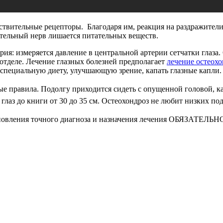
ствительные рецепторы. Благодаря им, реакция на раздражители
ительный нерв лишается питательных веществ.
ия: измеряется давление в центральной артерии сетчатки глаза
отделе. Лечение глазных болезней предполагает
лечение остеохо
 специальную диету, улучшающую зрение, капать глазные капли.
ые правила. Подолгу приходится сидеть с опущенной головой, к
 глаз до книги от 30 до 35 см. Остеохондроз не любит низких по
ановления точного диагноза и назначения лечения ОБЯЗАТЕЛЬНО