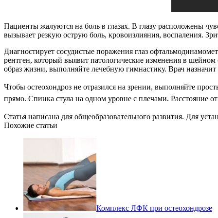
Пациенты жалуются на боль в глазах. В глазу расположены чув
вызывает резкую острую боль, кровоизлияния, воспаления. Зр
Диагностирует сосудистые поражения глаз офтальмодинамометр
рентген, который выявит патологические изменения в шейном 
образ жизни, выполняйте лечебную гимнастику. Врач назначит
Чтобы остеохондроз не отразился на зрении, выполняйте прост
прямо. Спинка стула на одном уровне с плечами. Расстояние от
Статья написана для общеобразовательного развития. Для уст
Похожие статьи
Комплекс ЛФК при остеохондрозе