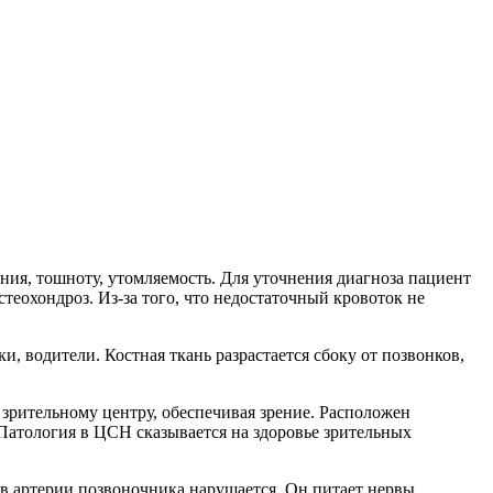
ния, тошноту, утомляемость. Для уточнения диагноза пациент
теохондроз. Из-за того, что недостаточный кровоток не
и, водители. Костная ткань разрастается сбоку от позвонков,
зрительному центру, обеспечивая зрение. Расположен
 Патология в ЦСН сказывается на здоровье зрительных
 артерии позвоночника нарушается. Он питает нервы,