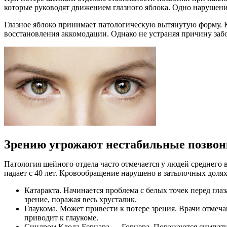
которые руководят движением глазного яблока. Одно нарушени
Глазное яблоко принимает патологическую вытянутую форму. Ко
восстановления аккомодации. Однако не устраняя причину заб
Зрению угрожают нестабильные позво
Патология шейного отдела часто отмечается у людей среднего
падает с 40 лет. Кровообращение нарушено в затылочных долях
Катаракта. Начинается проблема с белых точек перед гл
зрение, поражая весь хрусталик.
Глаукома. Может привести к потере зрения. Врачи отмеч
приводит к глаукоме.
Синдром Клода Бернара — Горнера. Поражаются симпатиче