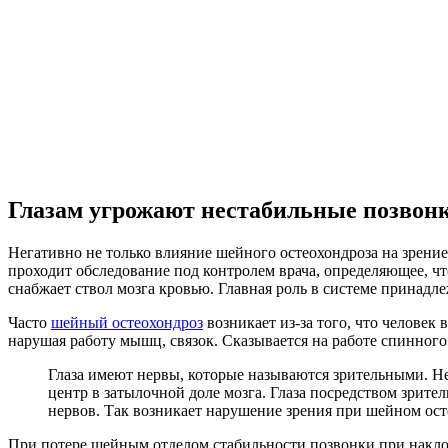
Глазам угрожают нестабильные позвон
Негативно не только влияние шейного остеохондроза на зрение
проходит обследование под контролем врача, определяющее, чт
снабжает ствол мозга кровью. Главная роль в системе принадл
Часто
шейный остеохондроз
возникает из-за того, что человек
нарушая работу мышц, связок. Сказывается на работе спинного
Глаза имеют нервы, которые называются зрительными. Не
центр в затылочной доле мозга. Глаза посредством зрите
нервов. Так возникает нарушение зрения при шейном ост
При потере шейным отделом стабильности позвонки при накло