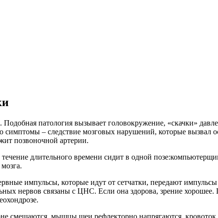
ки
. Подобная патология вызывает головокружение, «скачки» давле
о симптомы – следствие мозговых нарушений, которые вызвал ос
ежит позвоночной артерии.
 в течение длительного времени сидит в одной позе:компьютерщик
 мозга.
рвные импульсы, которые идут от сетчатки, передают импульсы 
льных нервов связаны с ЦНС. Если она здорова, зрение хорошее.
еохондрозе.
не смещаются, мышцы шеи рефлекторно напрягаются, кровоток в