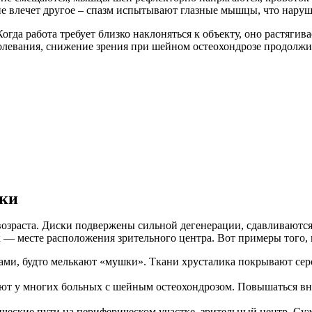
е влечет другое – спазм испытывают глазные мышцы, что наруш
гда работа требует близко наклоняться к объекту, оно растяги
олевания, снижение зрения при шейном остеохондрозе продолжи
нки
 возраста. Диски подвержены сильной дегенерации, сдавливаютс
 — месте расположения зрительного центра. Вот примеры того, к
азами, будто мелькают «мушки». Ткани хрусталика покрывают се
ают у многих больных с шейным остеохондрозом. Повышаться вну
ские пути на периферическом участке, зрительный центр. Сужаю