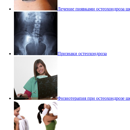
Лечение пиявками остеохондроза ш
Признаки остеохондроза
Физиотерапия при остеохондрозе ш