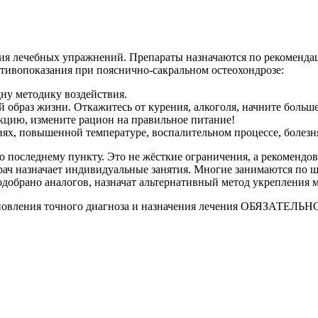
ния лечебных упражнений. Препараты назначаются по рекоменда
тивопоказания при пояснично-сакральном остеохондрозе:
ну методику воздействия.
образ жизни. Откажитесь от курения, алкоголя, начните больше 
екцию, измените рацион на правильное питание!
ях, повышенной температуре, воспалительном процессе, болезн
 последнему пункту. Это не жёсткие ограничения, а рекомендов
врач назначает индивидуальные занятия. Многие занимаются по 
одобрано аналогов, назначат альтернативный метод укрепления 
ановления точного диагноза и назначения лечения ОБЯЗАТЕЛЬНО