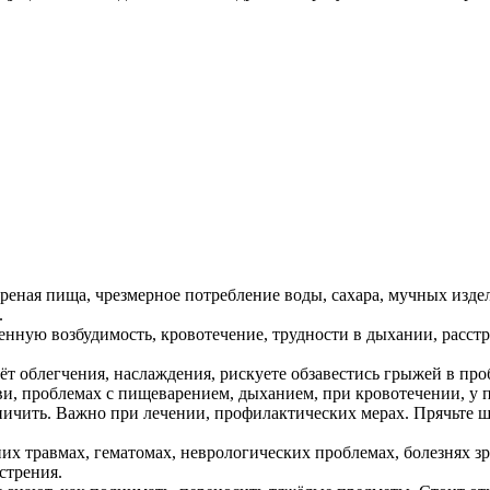
еная пища, чрезмерное потребление воды, сахара, мучных издел
.
шенную возбудимость, кровотечение, трудности в дыхании, расс
ёт облегчения, наслаждения, рискуете обзавестись грыжей в пр
ви, проблемах с пищеварением, дыханием, при кровотечении, у п
ничить. Важно при лечении, профилактических мерах. Прячьте 
х травмах, гематомах, неврологических проблемах, болезнях зре
стрения.