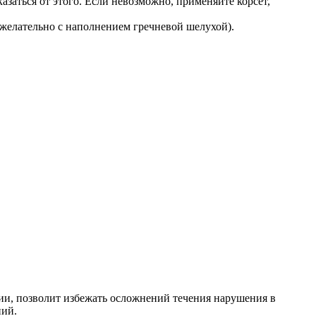
азаться от этого. Если невозможно, применяйте корсет,
(желательно с наполнением гречневой шелухой).
ции, позволит избежать осложнений течения нарушения в
ний.