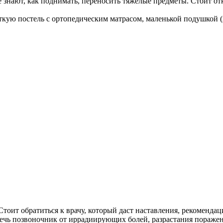
 знают, как поднимать, переносить тяжёлые предметы. Стоит отк
ткую постель с ортопедическим матрасом, маленькой подушкой 
Стоит обратиться к врачу, который даст наставления, рекоменда
речь позвоночник от иррадиирующих болей, разрастания пораже