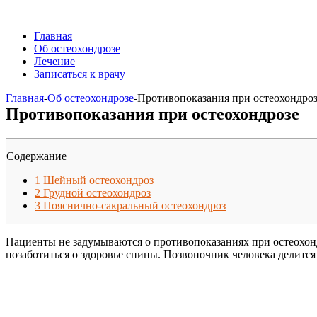
Главная
Об остеохондрозе
Лечение
Записаться к врачу
Главная
-
Об остеохондрозе
-
Противопоказания при остеохондро
Противопоказания при остеохондрозе
Содержание
1
Шейный остеохондроз
2
Грудной остеохондроз
3
Пояснично-сакральный остеохондроз
Пациенты не задумываются о противопоказаниях при остеохонд
позаботиться о здоровье спины. Позвоночник человека делится 