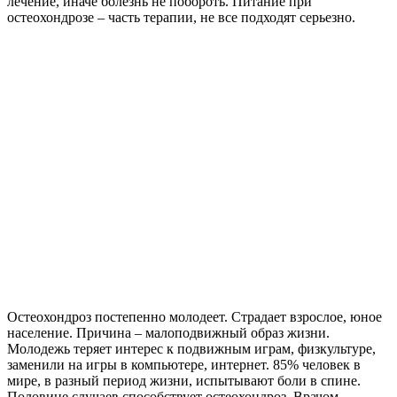
лечение, иначе болезнь не побороть. Питание при
остеохондрозе – часть терапии, не все подходят серьезно.
Остеохондроз постепенно молодеет. Страдает взрослое, юное
население. Причина – малоподвижный образ жизни.
Молодежь теряет интерес к подвижным играм, физкультуре,
заменили на игры в компьютере, интернет. 85% человек в
мире, в разный период жизни, испытывают боли в спине.
Половине случаев способствует остеохондроз. Врачом