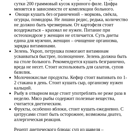
сутки 200 граммовый кусок куриного филе. Цифра
меняется в зависимости от комплекции больного.
Овощи кушать без ограничений – морковь, свёкла,
огурцы, помидоры. Не лишни редис, редька, количество
не должно быть чрезмерным. От картофеля стоит
воздержаться – крахмал не нужен. Питание при
остеохондрозе у женщин не отличается. Суть диеты
едина для мужчин, женщин – очищение организма,
зарядка витаминами.
Зелень. Укроп, петрушка помогают витаминам
усваиваться быстрее, полноценнее. Зелень должна быть
на столе больного. Рекомендуется кушать безгранично,
вреда не несет. Стоит использовать для салатов, супов
базилик.
Молочнокислые продукты. Кефир стоит выпивать по 1-
2 стакана в день. Стоит кушать сыр, организму нужен
кальций.
Рыбу в отварном виде стоит употреблять не реже раза в
неделю. Мясо рыбы содержит полезные вещества,
считается диетическим.
Фрукты, особенно яблоки, стоит кушать ежедневно. С
цитрусами стоит быть осторожнее, возможны диатез,
аллергическая реакция.
Рецепт диетического блюда: суп из щавеля –