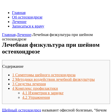
Главная
Об остеохондрозе
Лечение
Записаться к врачу
Главная
-
Лечение
-
Лечебная физкультура при шейном
остеохондрозе
Лечебная физкультура при шейном
остеохондрозе
Содержание
1
Симптомы шейного остеохондроза
2
Методики воздействия лечебной физкультуры
3
Средства лечения
4
Комплекс профилактики
4.1
Изометрия в зарядке
4.2
Упражнения
Шейный остеохондроз
называют офисной болезнью, “бичом