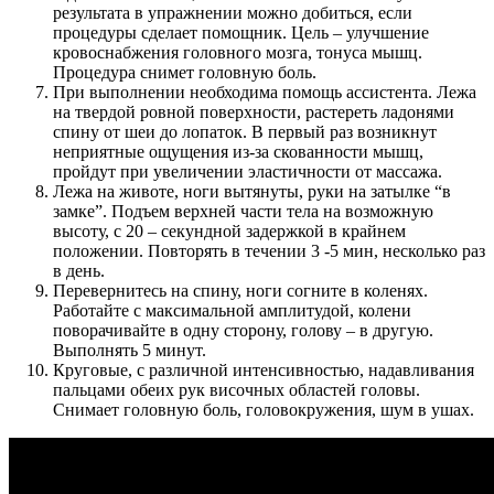
результата в упражнении можно добиться, если
процедуры сделает помощник. Цель – улучшение
кровоснабжения головного мозга, тонуса мышц.
Процедура снимет головную боль.
При выполнении необходима помощь ассистента. Лежа
на твердой ровной поверхности, растереть ладонями
спину от шеи до лопаток. В первый раз возникнут
неприятные ощущения из-за скованности мышц,
пройдут при увеличении эластичности от массажа.
Лежа на животе, ноги вытянуты, руки на затылке “в
замке”. Подъем верхней части тела на возможную
высоту, с 20 – секундной задержкой в крайнем
положении. Повторять в течении 3 -5 мин, несколько раз
в день.
Перевернитесь на спину, ноги согните в коленях.
Работайте с максимальной амплитудой, колени
поворачивайте в одну сторону, голову – в другую.
Выполнять 5 минут.
Круговые, с различной интенсивностью, надавливания
пальцами обеих рук височных областей головы.
Снимает головную боль, головокружения, шум в ушах.