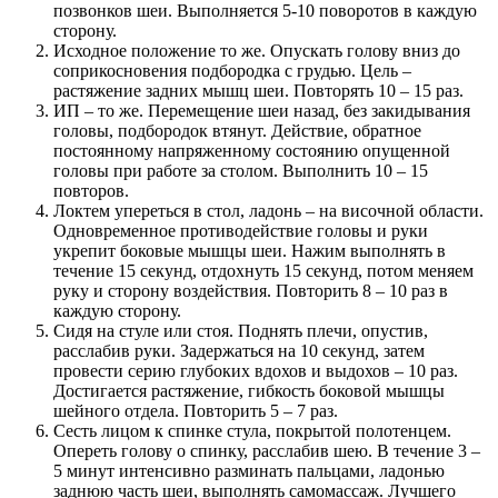
позвонков шеи. Выполняется 5-10 поворотов в каждую
сторону.
Исходное положение то же. Опускать голову вниз до
соприкосновения подбородка с грудью. Цель –
растяжение задних мышц шеи. Повторять 10 – 15 раз.
ИП – то же. Перемещение шеи назад, без закидывания
головы, подбородок втянут. Действие, обратное
постоянному напряженному состоянию опущенной
головы при работе за столом. Выполнить 10 – 15
повторов.
Локтем упереться в стол, ладонь – на височной области.
Одновременное противодействие головы и руки
укрепит боковые мышцы шеи. Нажим выполнять в
течение 15 секунд, отдохнуть 15 секунд, потом меняем
руку и сторону воздействия. Повторить 8 – 10 раз в
каждую сторону.
Сидя на стуле или стоя. Поднять плечи, опустив,
расслабив руки. Задержаться на 10 секунд, затем
провести серию глубоких вдохов и выдохов – 10 раз.
Достигается растяжение, гибкость боковой мышцы
шейного отдела. Повторить 5 – 7 раз.
Сесть лицом к спинке стула, покрытой полотенцем.
Опереть голову о спинку, расслабив шею. В течение 3 –
5 минут интенсивно разминать пальцами, ладонью
заднюю часть шеи, выполнять самомассаж. Лучшего