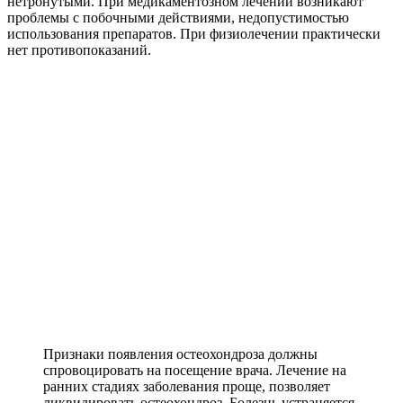
нетронутыми. При медикаментозном лечении возникают
проблемы с побочными действиями, недопустимостью
использования препаратов. При физиолечении практически
нет противопоказаний.
Признаки появления остеохондроза должны
спровоцировать на посещение врача. Лечение на
ранних стадиях заболевания проще, позволяет
ликвидировать остеохондроз. Болезнь устраняется