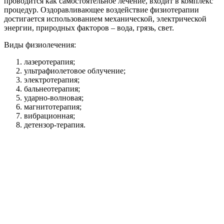
проводится как самостоятельное лечение, входит в комплекс
процедур. Оздоравливающее воздействие физиотерапии
достигается использованием механической, электрической
энергии, природных факторов – вода, грязь, свет.
Виды физиолечения:
лазеротерапия;
ультрафиолетовое облучение;
электротерапия;
бальнеотерапия;
ударно-волновая;
магнитотерапия;
вибрационная;
детензор-терапия.