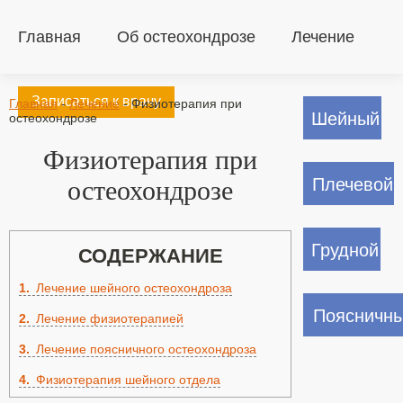
Главная
Об остеохондрозе
Лечение
Записаться к врачу
Главная
-
Лечение
-
Физиотерапия при
Шейный
остеохондрозе
Физиотерапия при
Плечевой
остеохондрозе
Грудной
СОДЕРЖАНИЕ
1
Лечение шейного остеохондроза
Поясничн
2
Лечение физиотерапией
3
Лечение поясничного остеохондроза
4
Физиотерапия шейного отдела