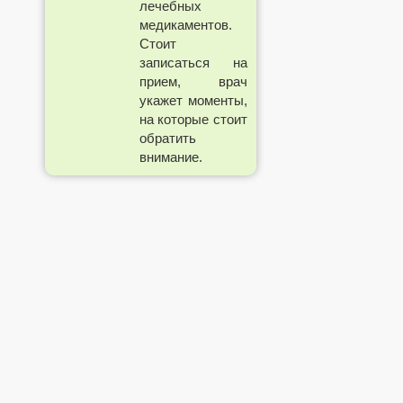
лечебных
медикаментов.
Стоит
записаться на
прием, врач
укажет моменты,
на которые стоит
обратить
внимание.