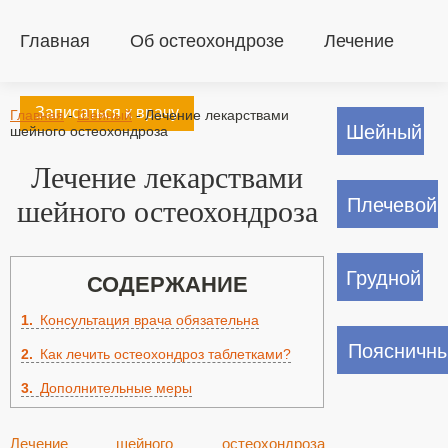
Главная
Об остеохондрозе
Лечение
Записаться к врачу
Главная
-
Шейный
-
Лечение лекарствами
Шейный
шейного остеохондроза
Лечение лекарствами
Плечевой
шейного остеохондроза
Грудной
СОДЕРЖАНИЕ
1
Консультация врача обязательна
Поясничн
2
Как лечить остеохондроз таблетками?
3
Дополнительные меры
Лечение шейного остеохондроза