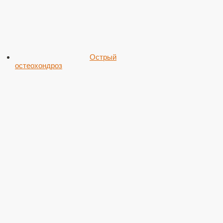
Острый
остеохондроз