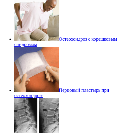
Остеохондроз с корешковым
синдромом
Перцовый пластырь при
остеохондрозе