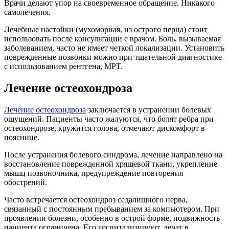
Врачи делают упор на своевременное обращение. Никакого
самолечения.
Лечебные настойки (мухоморная, из острого перца) стоит
использовать после консультации с врачом. Боль, вызываемая
заболеванием, часто не имеет четкой локализации. Установить
поврежденные позвонки можно при тщательной диагностике
с использованием рентгена, МРТ.
Лечение остеохондроза
Лечение остеохондроза
заключается в устранении болевых
ощущений. Пациенты часто жалуются, что болят ребра при
остеохондрозе, кружится голова, отмечают дискомфорт в
пояснице.
После устранения болевого синдрома, лечение направлено на
восстановление поврежденной хрящевой ткани, укрепление
мышц позвоночника, предупреждение повторения
обострений.
Часто встречается остеохондроз седалищного нерва,
связанный с постоянным пребыванием за компьютером. При
проявлении болезни, особенно в острой форме, подвижность
пациента ограничена. Его госпитализируют, лечат в