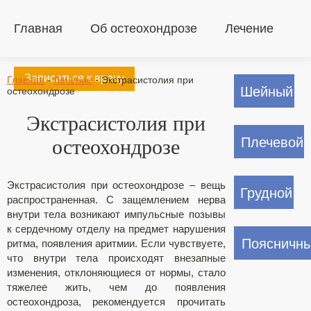
Главная
Об остеохондрозе
Лечение
Записаться к врачу
Главная
-
Лечение
-
Экстрасистолия при
Шейный
остеохондрозе
Экстрасистолия при
Плечевой
остеохондрозе
Экстрасистолия при остеохондрозе – вещь
Грудной
распространенная. С защемлением нерва
внутри тела возникают импульсные позывы
к сердечному отделу на предмет нарушения
Поясничн
ритма, появления аритмии. Если чувствуете,
что внутри тела происходят внезапные
изменения, отклоняющиеся от нормы, стало
тяжелее жить, чем до появления
остеохондроза, рекомендуется прочитать