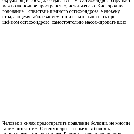
окружающие сосуды, создавая спазм. Остеохондроз разрушает
межпозвоночное пространство, истончая его. Кислородное
голодание – следствие шейного остеохондроза. Человеку,
страдающему заболеванием, стоит знать, как спать при
шейном остеохондрозе, самостоятельно массажировать шею.
Человек в силах предотвратить появление болезни, не многие
занимаются этим. Остеохондроз – серьезная болезнь,
приводящая к инвалидности. Болезнь легче предупредить,