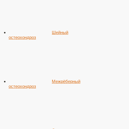
Шейный
остеохондроз
Межрёберный
остеохондроз