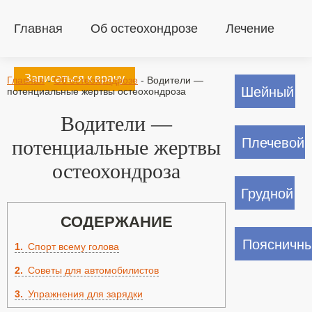
Главная
Об остеохондрозе
Лечение
Записаться к врачу
Главная
-
Об остеохондрозе
-
Водители —
Шейный
потенциальные жертвы остеохондроза
Водители —
Плечевой
потенциальные жертвы
остеохондроза
Грудной
СОДЕРЖАНИЕ
Поясничн
1
Спорт всему голова
2
Советы для автомобилистов
3
Упражнения для зарядки