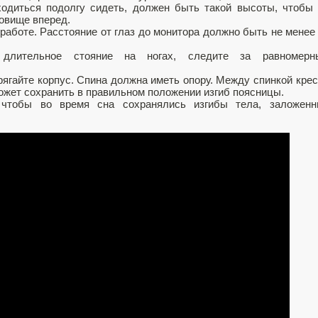
ходиться подолгу сидеть, должен быть такой высоты, чтобы
овище вперед.
работе. Расстояние от глаз до монитора должно быть не менее
 длительное стояние на ногах, следите за равномерн
рягайте корпус. Спина должна иметь опору. Между спинкой кре
ожет сохранить в правильном положении изгиб поясницы.
 чтобы во время сна сохранялись изгибы тела, заложенн