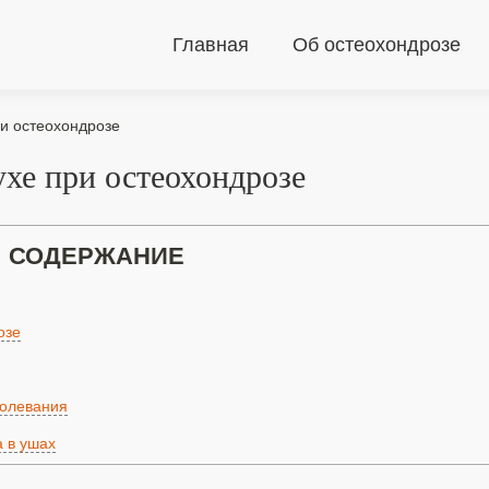
Главная
Об остеохондрозе
ри остеохондрозе
хе при остеохондрозе
СОДЕРЖАНИЕ
озе
болевания
 в ушах