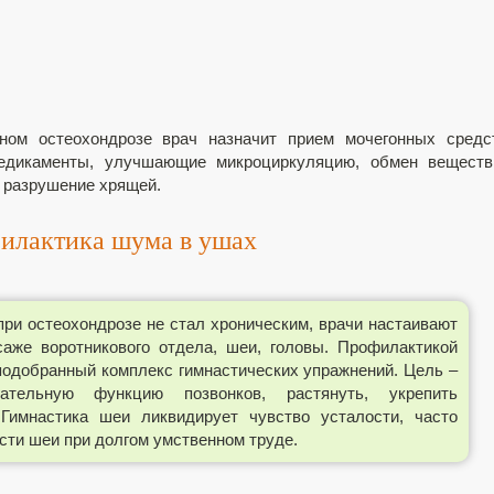
ом остеохондрозе врач назначит прием мочегонных средст
едикаменты, улучшающие микроциркуляцию, обмен веществ
 разрушение хрящей.
илактика шума в ушах
ри остеохондрозе не стал хроническим, врачи настаивают
саже воротникового отдела, шеи, головы. Профилактикой
подобранный комплекс гимнастических упражнений. Цель –
гательную функцию позвонков, растянуть, укрепить
Гимнастика шеи ликвидирует чувство усталости, часто
сти шеи при долгом умственном труде.