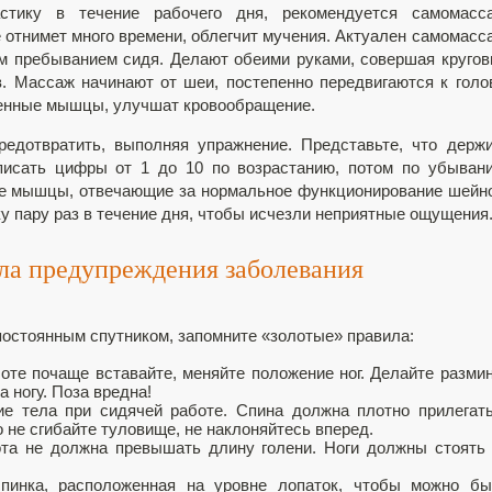
стику в течение рабочего дня, рекомендуется самомасса
отнимет много времени, облегчит мучения. Актуален самомасс
м пребыванием сидя. Делают обеими руками, совершая круго
. Массаж начинают от шеи, постепенно передвигаются к голо
енные мышцы, улучшат кровообращение.
редотвратить, выполняя упражнение. Представьте, что держ
писать цифры от 1 до 10 по возрастанию, потом по убыван
ые мышцы, отвечающие за нормальное функционирование шейн
у пару раз в течение дня, чтобы исчезли неприятные ощущения
ла предупреждения заболевания
постоянным спутником, запомните «золотые» правила:
те почаще вставайте, меняйте положение ног. Делайте разми
а ногу. Поза вредна!
е тела при сидячей работе. Спина должна плотно прилегат
о не сгибайте туловище, не наклоняйтесь вперед.
та не должна превышать длину голени. Ноги должны стоять
пинка, расположенная на уровне лопаток, чтобы можно бы