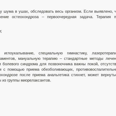
у шума в ушах, обследовать весь организм. Если выявлено, 
чение остеохондроза – первоочередная задача. Терапия п
;
иглоукалывание, специальную гимнастику, лазеротерапи
каментов, мануальную терапию – стандартные методы лече
и болевого синдрома для позвоночника важны покой, отсутст
ом с помощью приема обезболивающих, противовоспалитель
хондрозе после приема анальгетика стихнет, может вернуть
 из группы миорелаксантов.