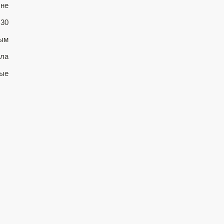
 не
 30
ым
сла
ые