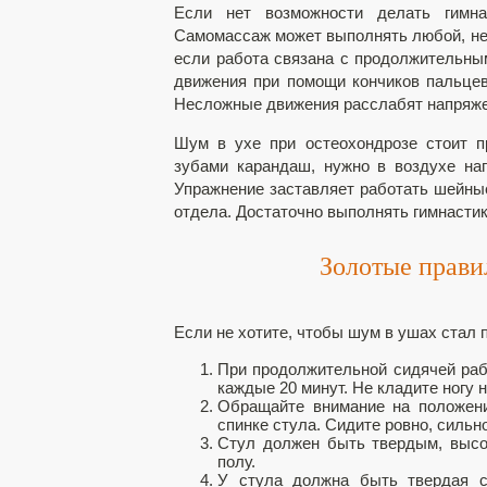
Если нет возможности делать гимна
Самомассаж может выполнять любой, не 
если работа связана с продолжительны
движения при помощи кончиков пальцев
Несложные движения расслабят напряж
Шум в ухе при остеохондрозе стоит п
зубами карандаш, нужно в воздухе на
Упражнение заставляет работать шейн
отдела. Достаточно выполнять гимнастик
Золотые прави
Если не хотите, чтобы шум в ушах стал 
При продолжительной сидячей рабо
каждые 20 минут. Не кладите ногу н
Обращайте внимание на положени
спинке стула. Сидите ровно, сильн
Стул должен быть твердым, высо
полу.
У стула должна быть твердая с