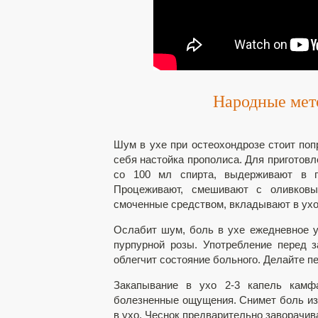
Народные мет
Шум в ухе при остеохондрозе стоит по
себя настойка прополиса. Для приготов
со 100 мл спирта, выдерживают в п
Процеживают, смешивают с оливковы
смоченные средством, вкладывают в ухо 
Ослабит шум, боль в ухе ежедневное у
пурпурной розы. Употребление перед 
облегчит состояние больного. Делайте п
Закапывание в ухо 2-3 капель камфа
болезненные ощущения. Снимет боль изм
в ухо. Чеснок предварительно заворачив