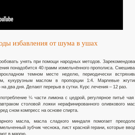
оды избавления от шума в ушах
пробовать унять при помощи народных методов. Зарекомендов
ления понадобится 40 грамм измельчённого прополиса. Смешив
рохладном темном месте неделю, периодически встряхива
м, кукурузным маслом в пропорции 1:4. Марлевые жгутик
на два дня. Делают перерыв в сутки. Курс лечения – 12 раз.
потребление ¼ части лимона с цедрой, регулярное питьё чая
завтраком столовой ложки нерафинированного оливкового ма
еред сном компресс на основе спирта.
рного масла, масла сладкого миндаля помогает преодоле
ельченный зубчик чеснока, лист красной герани, которые вво
ают в марлю.