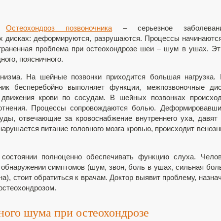
Остеохондроз позвоночника
– серьезное заболевани
х дисках: деформируются, разрушаются. Процессы начинаютс
траненная проблема при остеохондрозе шеи – шум в ушах. Э
ного, поясничного.
низма. На шейные позвонки приходится большая нагрузка.
чник бесперебойно выполняет функции, межпозвоночные ди
 движения крови по сосудам. В шейных позвонках происхо
отнения. Процессы сопровождаются болью. Деформировавши
уды, отвечающие за кровоснабжение внутреннего уха, давят
нарушается питание головного мозга кровью, происходит веноз
 состоянии полноценно обеспечивать функцию слуха. Чело
бнаружении симптомов (шум, звон, боль в ушах, сильная бол
на), стоит обратиться к врачам. Доктор выявит проблему, назна
 остеохондрозом.
ного шума при остеохондрозе