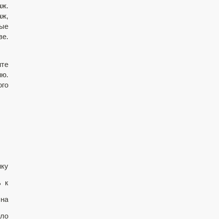
ж.
аж,
вые
ве.
ите
ию.
ого
.
нку
ь к
 на
ло