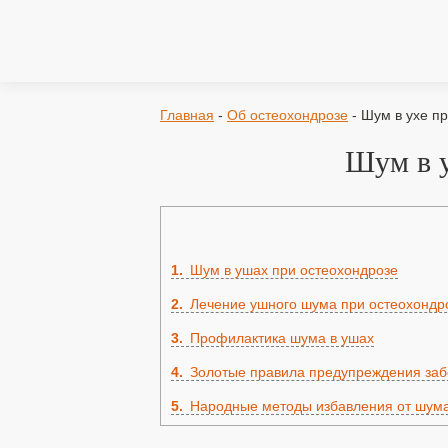
Главная
-
Об остеохондрозе
-
Шум в ухе п
Шум в у
1
Шум в ушах при остеохондрозе
2
Лечение ушного шума при остеохондр
3
Профилактика шума в ушах
4
Золотые правила предупреждения за
5
Народные методы избавления от шума