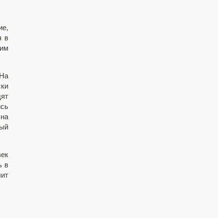
е,
я в
тим
 На
ски
дят
сь
 на
ный
век
ь в
чит