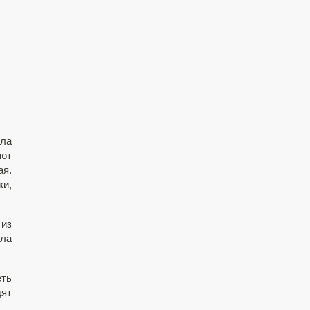
ала
ают
я.
и,
 из
сла
ть
дят