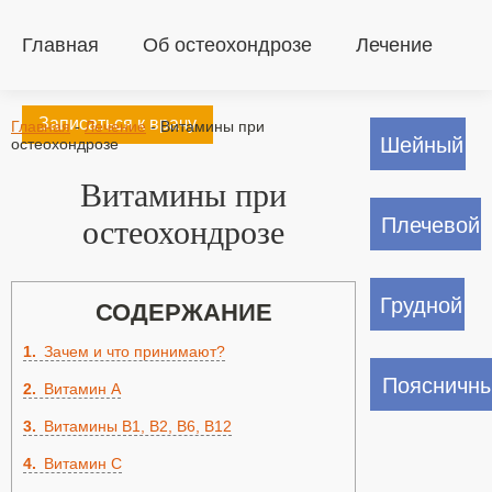
Главная
Об остеохондрозе
Лечение
Записаться к врачу
Главная
-
Лечение
-
Витамины при
Шейный
остеохондрозе
Витамины при
Плечевой
остеохондрозе
Грудной
СОДЕРЖАНИЕ
1
Зачем и что принимают?
Поясничн
2
Витамин А
3
Витамины В1, В2, В6, В12
4
Витамин С