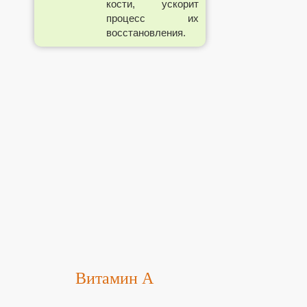
кости, ускорит
процесс их
восстановления.
Витамин А