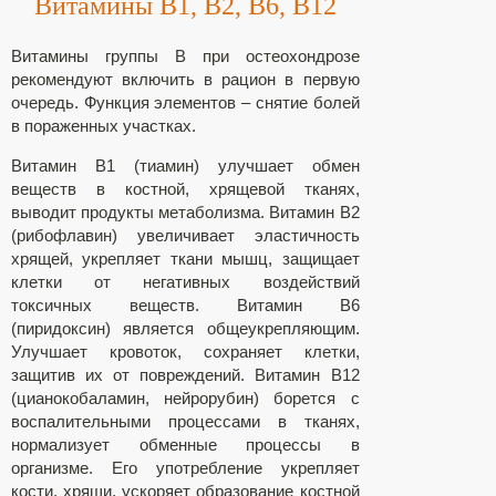
Витамины В1, В2, В6, В12
Витамины группы В при остеохондрозе
рекомендуют включить в рацион в первую
очередь. Функция элементов – снятие болей
в пораженных участках.
Витамин В1 (тиамин) улучшает обмен
веществ в костной, хрящевой тканях,
выводит продукты метаболизма. Витамин В2
(рибофлавин) увеличивает эластичность
хрящей, укрепляет ткани мышц, защищает
клетки от негативных воздействий
токсичных веществ. Витамин В6
(пиридоксин) является общеукрепляющим.
Улучшает кровоток, сохраняет клетки,
защитив их от повреждений. Витамин В12
(цианокобаламин, нейрорубин) борется с
воспалительными процессами в тканях,
нормализует обменные процессы в
организме. Его употребление укрепляет
кости, хрящи, ускоряет образование костной