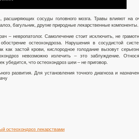
в, расширяющих сосуды головного мозга. Травы влияют на о
 алоэ, багульник, другие природные лекарственные компоненты.
ач – невропатолог. Самолечение стоит исключить, не грамот
 обострение остеохондроза. Нарушения в сосудистой сист
ак как застой крови, кислородное голодание вызовут серьез
охондроз невозможно излечить – это заблуждение. Относя
ек убедится, что остеохондроз шеи – не приговор.
ого развития. Для установления точного диагноза и назначе
ачу
ый остеохондроз лекарствами