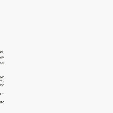
м,
ым
ное
при
ия,
тве
я –
ого