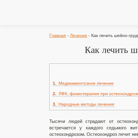
Главная
-
Лечение
-
Как лечить шейно-гру
Как лечить ш
1
Медикаментозное лечение
2
ЛФК, физиотерапия при остеохондроз
3
Народные методы лечения
Тысячи людей страдают от остеохон
встречается у каждого седьмого жи
остеохондрозом. Остеохондроз лечит нев