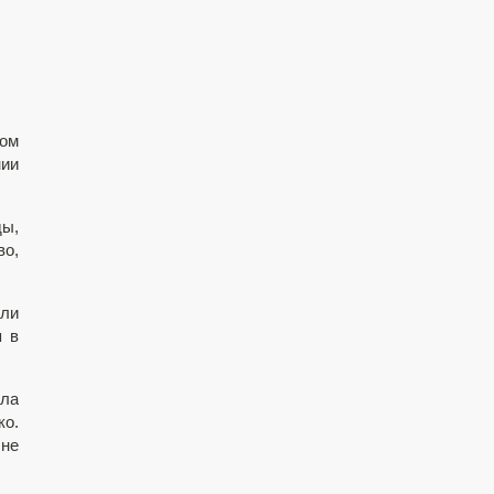
ном
ии
ды,
во,
ли
я в
ела
ко.
 не