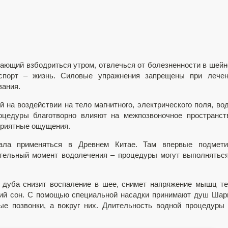
ающий взбодриться утром, отвлечься от болезненности в шей
 спорт – жизнь. Силовые упражнения запрещены при лечен
вания.
 на воздействии на тело магнитного, электрического поля, во
роцедуры благотворно влияют на межпозвоночное пространст
приятные ощущения.
ала применяться в Древнем Китае. Там впервые подмети
тельный момент водолечения – процедуры могут выполнятьс
ы дуба снизит воспаление в шее, снимет напряжение мышц т
окий сон. С помощью специальной насадки принимают душ Шар
ые позвонки, а вокруг них. Длительность водной процедуры