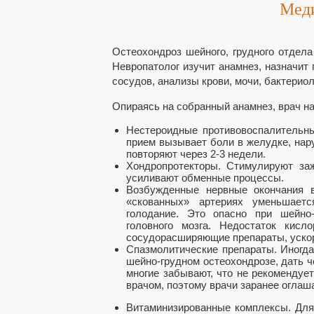
Меди
Остеохондроз шейного, грудного отдела
Невропатолог изучит анамнез, назначит
сосудов, анализы крови, мочи, бактерио
Опираясь на собранный анамнез, врач н
Нестероидные противовоспалительны
прием вызывает боли в желудке, нару
повторяют через 2-3 недели.
Хондропротекторы. Стимулируют заж
усиливают обменные процессы.
Возбужденные нервные окончания 
«скованных» артериях уменьшаетс
голодание. Это опасно при шейно-
головного мозга. Недостаток кисл
сосудорасширяющие препараты, ускор
Спазмолитические препараты. Иногда
шейно-грудном остеохондрозе, дать 
многие забывают, что не рекомендуе
врачом, поэтому врачи заранее оглаша
Витаминизированные комплексы. Для 