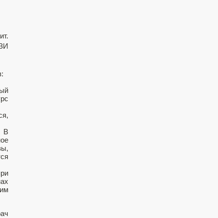
ит.
УЗИ
:
ный
урс
ся,
 В
ое
ы,
ся
при
мах
щим
рач