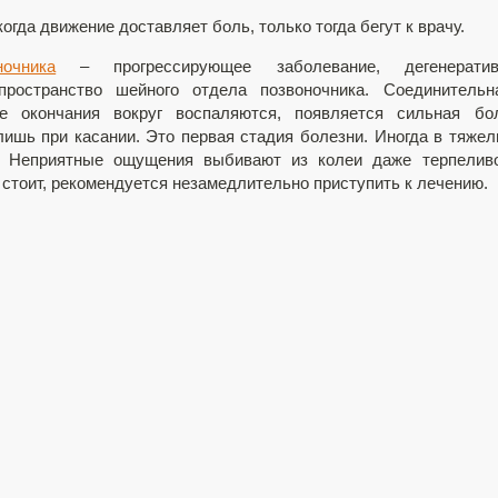
гда движение доставляет боль, только тогда бегут к врачу.
очника
– прогрессирующее заболевание, дегенератив
ространство шейного отдела позвоночника. Соединительна
е окончания вокруг воспаляются, появляется сильная бол
ишь при касании. Это первая стадия болезни. Иногда в тяже
о. Неприятные ощущения выбивают из колеи даже терпелив
е стоит, рекомендуется незамедлительно приступить к лечению.