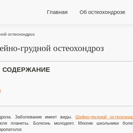
Главная
Об остеохондрозе
дной остеохондроз
ейно-грудной остеохондроз
СОДЕРЖАНИЕ
е
дроза. Заболевание имеет виды.
Шейно-грудной остеохонд
теля планеты. Болезнь молодеет. Многие школьники боле
ропатолог.