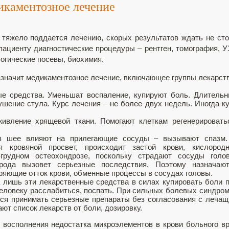
каментозное лечение
 тяжело поддается лечению, скорых результатов ждать не сто
 пациенту диагностические процедуры – рентген, томография, 
логические посевы, биохимия.
азначит медикаментозное лечение, включающее группы лекарств
е средства. Уменьшат воспаление, купируют боль. Длитель
шение стула. Курс лечения – не более двух недель. Иногда к
ивление хрящевой ткани. Помогают клеткам регенерировать
в шее влияют на прилегающие сосуды – вызывают спазм.
я кровяной просвет, происходит застой крови, кислородн
грудном остеохондрозе, поскольку страдают сосуды голов
орода вызовет серьезные последствия. Поэтому назначают
яющие отток крови, обменные процессы в сосудах головы.
 лишь эти лекарственные средства в силах купировать боли 
человеку расслабиться, поспать. При сильных болевых синдро
тся принимать серьезные препараты без согласования с леча
ют список лекарств от боли, дозировку.
восполнения недостатка микроэлементов в крови больного в