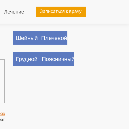
Лечение
Записаться к врачу
Шейный
Плечевой
Грудной
Поясничный
роз
ют