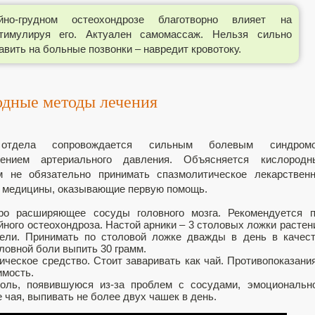
-грудном остеохондрозе благотворно влияет на
стимулируя его. Актуален самомассаж. Нельзя сильно
вить на больные позвонки – навредит кровотоку.
дные методы лечения
 отдела сопровождается сильным болевым синдромо
жением артериального давления. Объясняется кислородн
м не обязательно принимать спазмолитическое лекарствен
ой медицины, оказывающие первую помощь.
тро расширяющее сосуды головного мозга. Рекомендуется 
ного остеохондроза. Настой арники – 3 столовых ложки растен
дели. Принимать по столовой ложке дважды в день в качес
ловной боли выпить 30 грамм.
ическое средство. Стоит заваривать как чай. Противопоказани
имость.
оль, появившуюся из-за проблем с сосудами, эмоциональн
 чая, выпивать не более двух чашек в день.