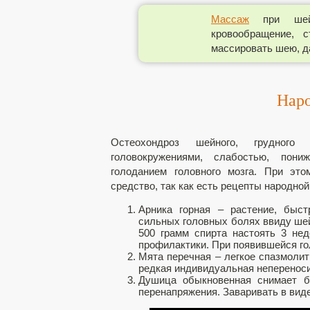
Массаж
при шейно
кровообращение, 
массировать шею, да
Наро
Остеохондроз шейного, грудного
головокружениями, слабостью, пони
голоданием головного мозга. При это
средство, так как есть рецепты народн
Арника горная – растение, быс
сильных головных болях ввиду шей
500 грамм спирта настоять 3 не
профилактики. При появившейся го
Мята перечная – легкое спазмолит
редкая индивидуальная неперенос
Душица обыкновенная снимает б
перенапряжения. Заваривать в виде