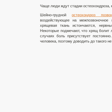
Чаще люди ждут стадии остеохондроза, ко
Шейно-грудной
остеохондроз позвон
воздействующее на межпозвоночное п
хрящевая ткань истончаются, нервны
Некоторые подмечают, что хрящ болит л
случаях боль присутствует постоянн
человека, поэтому доводить до такого н