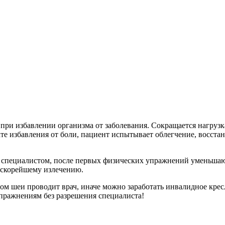
при избавлении организма от заболевания. Сокращается нагруз
те избавления от боли, пациент испытывает облегчение, восста
о специалистом, после первых физических упражнений уменьша
к скорейшему излечению.
ом шеи проводит врач, иначе можно заработать инвалидное кресл
пражнениям без разрешения специалиста!