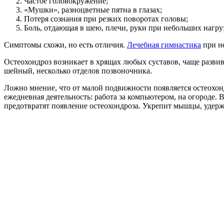
Частое головокружение;
«Мушки», разноцветные пятна в глазах;
Потеря сознания при резких поворотах головы;
Боль, отдающая в шею, плечи, руки при небольших нагру
Симптомы схожи, но есть отличия.
Лечебная гимнастика
при не
Остеохондроз возникает в хрящах любых суставов, чаще развив
шейный, несколько отделов позвоночника.
Ложно мнение, что от малой подвижности появляется остеохон
ежедневная деятельность: работа за компьютером, на огороде
предотвратят появление остеохондроза. Укрепит мышцы, уде