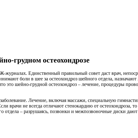
но-грудном остеохондрозе
ОЖ-журналах. Единственный правильный совет даст врач, непос
нимают боли в шее за остеохондроз шейного отдела, назначают 
, что это шейно-грудной остеохондроз – лечение, процедуры про
заболевание. Лечение, включая массажи, специальную гимнастик
сли врачи не всегда отличают стенокардию от остеохондроза, то
го отдела – разрушаясь, позвонки и межпозвоночные диски дают