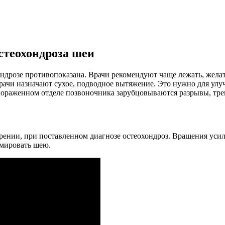
стеохондроза шеи
дрозе противопоказана. Врачи рекомендуют чаще лежать, желат
рачи назначают сухое, подводное вытяжение. Это нужно для улу
в пораженном отделе позвоночника зарубцовываются разрывы, тр
ении, при поставленном диагнозе остеохондроз. Вращения усил
вмировать шею.