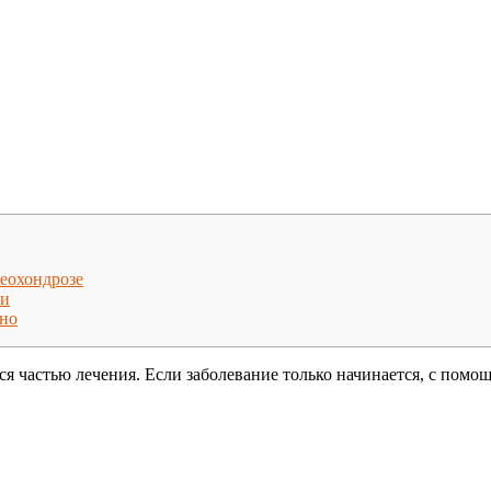
еохондрозе
еи
ьно
тся частью лечения. Если заболевание только начинается, с по