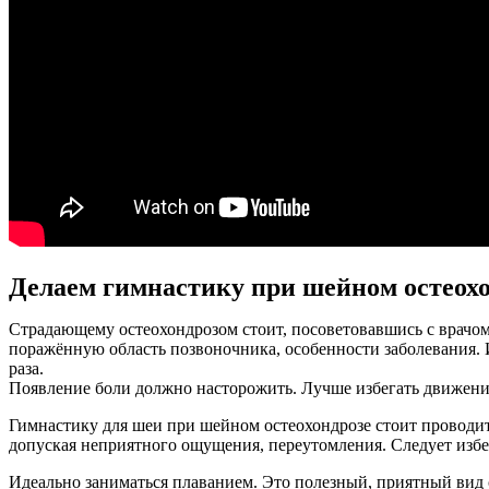
Делаем гимнастику при шейном остеох
Страдающему остеохондрозом стоит, посоветовавшись с врачом
поражённую область позвоночника, особенности заболевания. 
раза.
Появление боли должно насторожить. Лучше избегать движени
Гимнастику для шеи при шейном остеохондрозе стоит проводить
допуская неприятного ощущения, переутомления. Следует избег
Идеально заниматься плаванием. Это полезный, приятный вид с