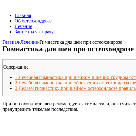
Главная
Об остеохондрозе
Лечение
Записаться к врачу
Главная
-
Лечение
-
Гимнастика для шеи при остеохондрозе
Гимнастика для шеи при остеохондрозе
Содержание
1
Лечебная гимнастика при шейном и шейно-грудном ост
2
Лечебная гимнастика при обострении остеохондроза ш
3
Делаем гимнастику при шейном остеохондрозе правил
При остеохондрозе шеи рекомендуется гимнастика, она считае
предупредить тяжёлые последствия.