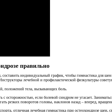
ондрозе правильно
, составить индивидуальный график, чтобы гимнастика для шеи 
Инструкторы лечебной и профилактической физкультуры советуют
й, положений тела, вызывающих боль.
 с осторожностью, если болевой синдром не угасает. Заниматься
ать резких поворотов головы, наклонов назад – вперед, вращен
порта, отличная лечебная гимнастика при остеохондрозе шеи, с